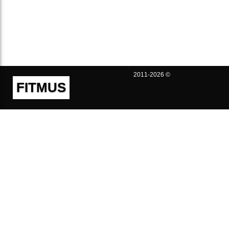
2011-2026 ©
FITMUS
Полезно
Контакты
Пользовательское соглашение
Политика конфиденциальности
Техническая поддержка
Публичная оферта
Предложения и жалобы
support@fitmus.com
Проект
Инструкции
Для разработчиков