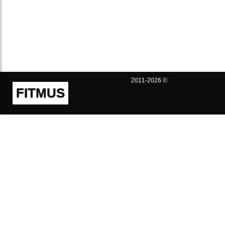
2011-2026 ©
FITMUS
Полезно
Контакты
Пользовательское соглашение
Политика конфиденциальности
Техническая поддержка
Публичная оферта
Предложения и жалобы
support@fitmus.com
Проект
Инструкции