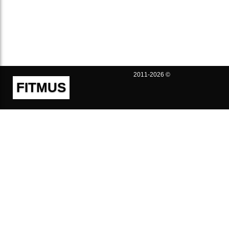
2011-2026 ©
FITMUS
Полезно
Контакты
Пользовательское соглашение
Политика конфиденциальности
Техническая поддержка
Публичная оферта
Предложения и жалобы
support@fitmus.com
Проект
Инструкции
Для разработчиков