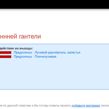
ннней гантели
действие на мышцы:
Предплечье
:
Лучевой разгибатель запястья
Предплечье
:
Плечелучевая
добавьте материал
я по данной тематике и Вы готовы помочь проекту
личн