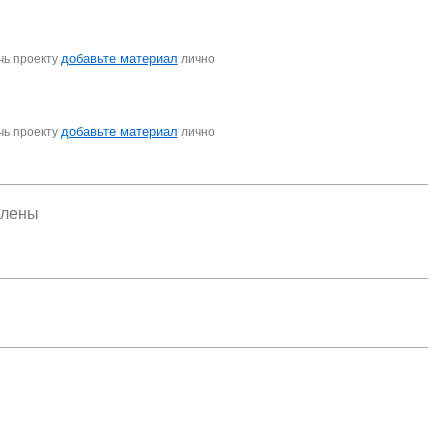
добавьте материал
чь проекту
лично
добавьте материал
чь проекту
лично
елены