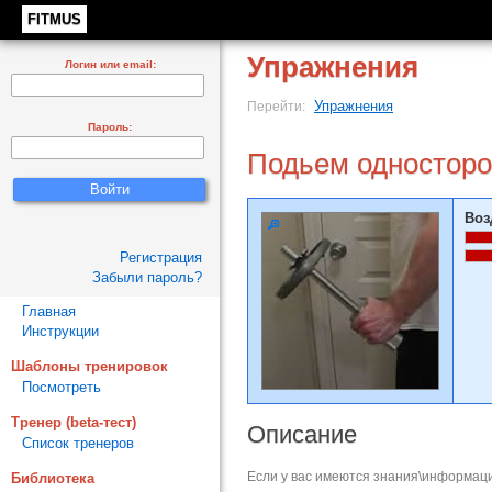
FITMUS
Упражнения
Логин или email:
Упражнения
Перейти:
Пароль:
Подьем односторо
Воз
Регистрация
Забыли пароль?
Главная
Инструкции
Шаблоны тренировок
Посмотреть
Тренер (beta-тест)
Описание
Список тренеров
Если у вас имеются знания\информаци
Библиотека