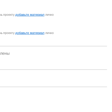
добавьте материал
чь проекту
лично
добавьте материал
чь проекту
лично
елены