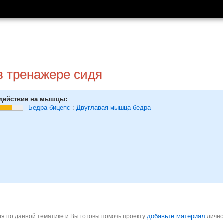
в тренажере сидя
действие на мышцы:
Бедра бицепс
:
Двуглавая мышца бедра
добавьте материал
я по данной тематике и Вы готовы помочь проекту
личн