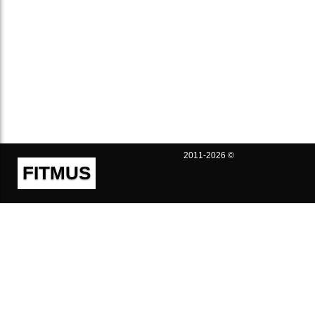
2011-2026 ©
FITMUS
Полезно
Контакты
Пользовательское соглашение
Политика конфиденциальности
Техническая поддержка
Публичная оферта
Предложения и жалобы
support@fitmus.com