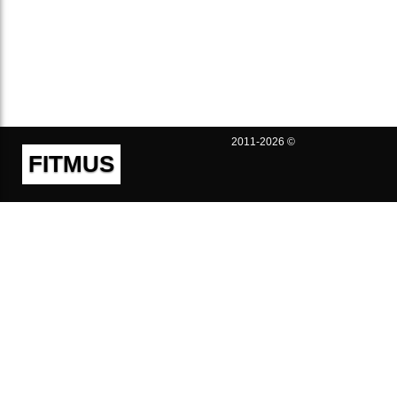
2011-2026 ©
FITMUS
Полезно
Контакты
Пользовательское соглашение
Политика конфиденциальности
Техническая поддержка
Публичная оферта
Предложения и жалобы
support@fitmus.com
Проект
Инструкции