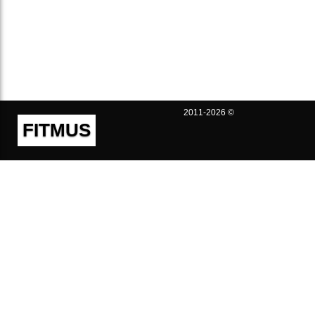
2011-2026 ©
FITMUS
Полезно
Контакты
Пользовательское соглашение
Политика конфиденциальности
Техническая поддержка
Публичная оферта
Предложения и жалобы
support@fitmus.com
Проект
Инструкции