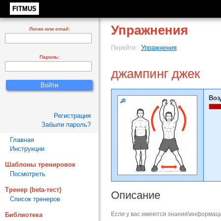
FITMUS
Упражнения
Логин или email:
Упражнения
Перейти:
Пароль:
джампинг джек
Воз
Регистрация
Забыли пароль?
Главная
Инструкции
Шаблоны тренировок
Посмотреть
Тренер (beta-тест)
Описание
Список тренеров
Если у вас имеются знания\информаци
Библиотека