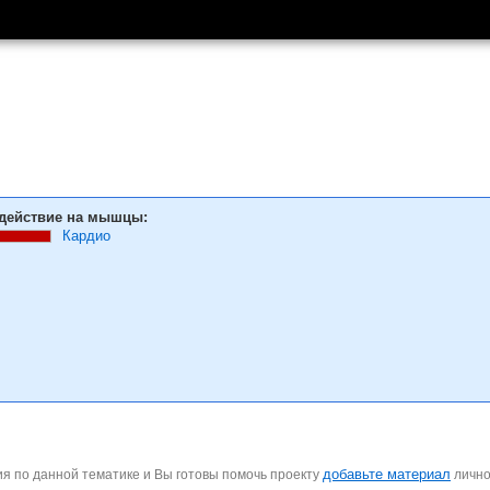
действие на мышцы:
Кардио
добавьте материал
я по данной тематике и Вы готовы помочь проекту
личн