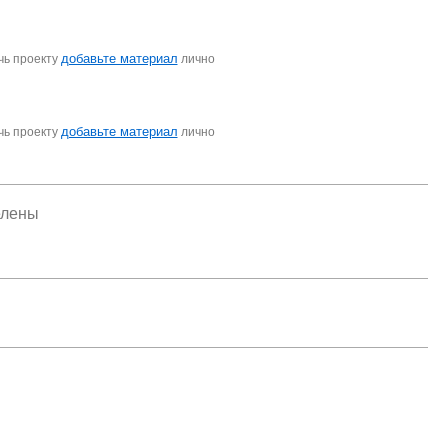
добавьте материал
чь проекту
лично
добавьте материал
чь проекту
лично
елены