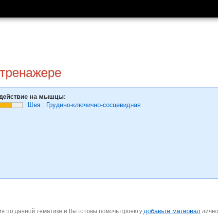
 тренажере
действие на мышцы:
Шея
:
Грудино-ключично-сосцевидная
добавьте материал
я по данной тематике и Вы готовы помочь проекту
личн