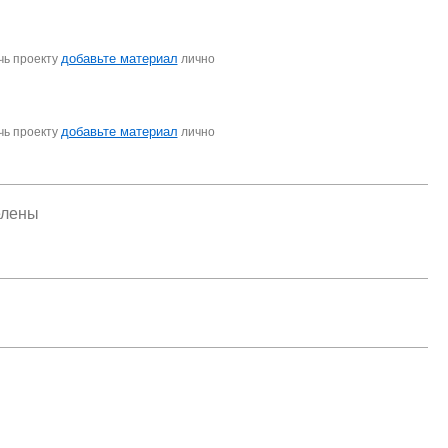
добавьте материал
чь проекту
лично
добавьте материал
чь проекту
лично
елены