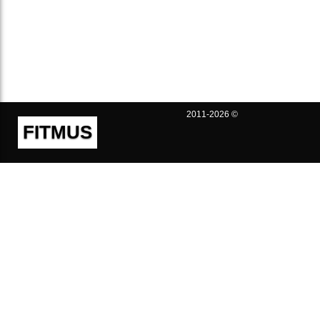
2011-2026 ©
FITMUS
Полезно
Контакты
Пользовательское соглашение
Политика конфиденциальности
Техническая поддержка
Публичная оферта
Предложения и жалобы
support@fitmus.com
Проект
Инструкции