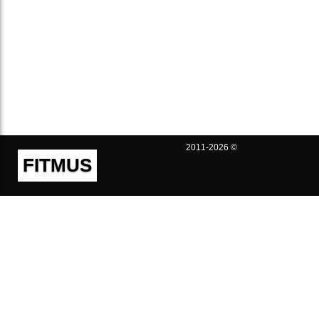
2011-2026 ©
FITMUS
Полезно
Контакты
Пользовательское соглашение
Политика конфиденциальности
Техническая поддержка
Публичная оферта
Предложения и жалобы
support@fitmus.com
Проект