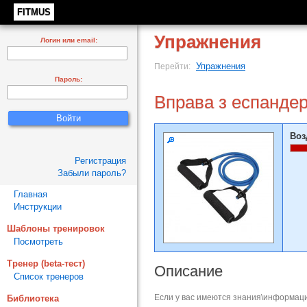
FITMUS
Упражнения
Логин или email:
Упражнения
Перейти:
Пароль:
Вправа з еспанде
Воз
Регистрация
Забыли пароль?
Главная
Инструкции
Шаблоны тренировок
Посмотреть
Тренер (beta-тест)
Описание
Список тренеров
Если у вас имеются знания\информаци
Библиотека