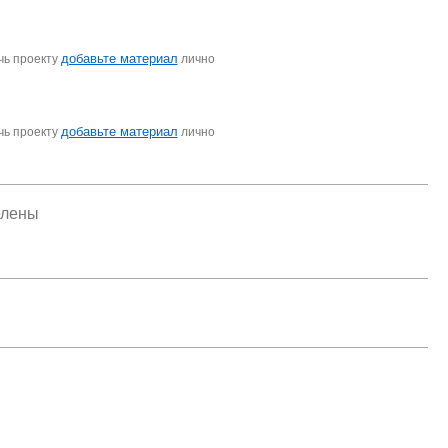
добавьте материал
чь проекту
лично
добавьте материал
чь проекту
лично
елены