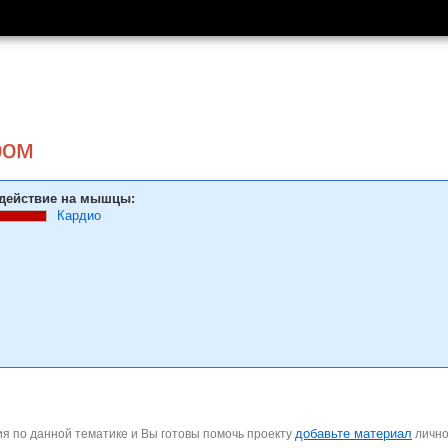
ром
действие на мышцы:
Кардио
добавьте материал
я по данной тематике и Вы готовы помочь проекту
личн