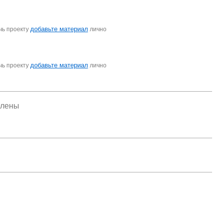
добавьте материал
чь проекту
лично
добавьте материал
чь проекту
лично
елены