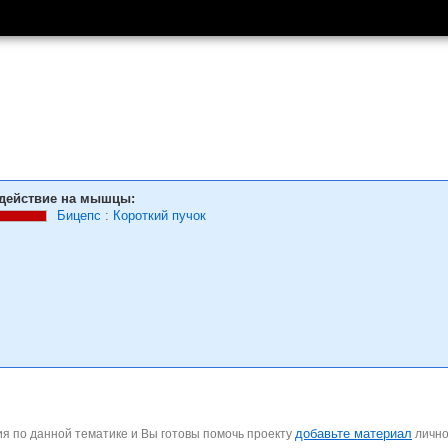
действие на мышцы:
Бицепс
:
Короткий пучок
добавьте материал
я по данной тематике и Вы готовы помочь проекту
личн