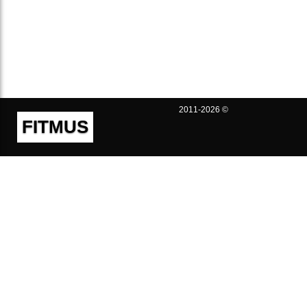
2011-2026 ©
FITMUS
Полезно
Контакты
Пользовательское соглашение
Политика конфиденциальности
Техническая поддержка
Публичная оферта
Предложения и жалобы
support@fitmus.com
Проект
Инструкции