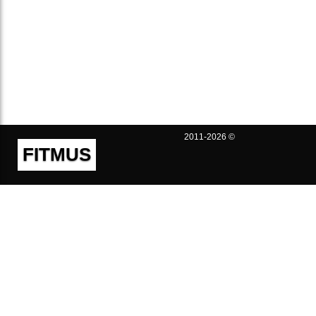
2011-2026 ©
FITMUS
Полезно
Контакты
Пользовательское соглашение
Политика конфиденциальности
Техническая поддержка
Публичная оферта
Предложения и жалобы
support@fitmus.com
Проект