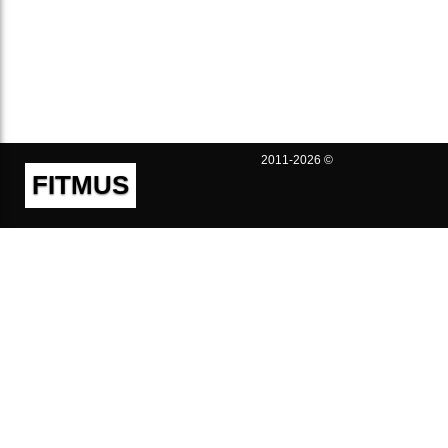
2011-2026 ©
FITMUS
Полезно
Контакты
Пользовательское соглашение
Политика конфиденциальности
Техническая поддержка
Публичная оферта
Предложения и жалобы
support@fitmus.com
Проект
Инструкции