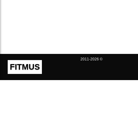
2011-2026 ©
FITMUS
Полезно
Контакты
Пользовательское соглашение
Политика конфиденциальности
Техническая поддержка
Публичная оферта
Предложения и жалобы
support@fitmus.com
Проект