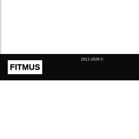
2011-2026 ©
FITMUS
Полезно
Контакты
Пользовательское соглашение
Политика конфиденциальности
Техническая поддержка
Публичная оферта
Предложения и жалобы
support@fitmus.com
Проект