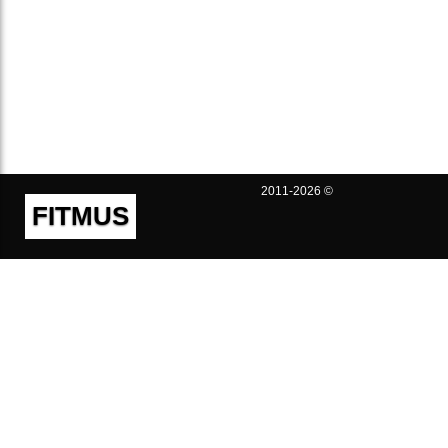
2011-2026 ©
FITMUS
Полезно
Контакты
Пользовательское соглашение
Политика конфиденциальности
Техническая поддержка
Публичная оферта
Предложения и жалобы
support@fitmus.com
Проект