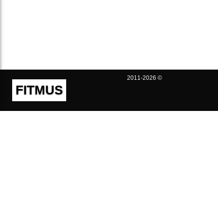
2011-2026 ©
FITMUS
Полезно
Контакты
Пользовательское соглашение
Политика конфиденциальности
Техническая поддержка
Публичная оферта
Предложения и жалобы
support@fitmus.com
Проект
Инструкции