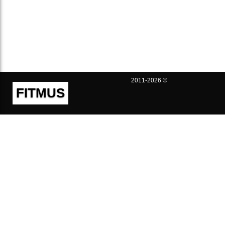
2011-2026 ©
FITMUS
Полезно
Контакты
Пользовательское соглашение
Политика конфиденциальности
Техническая поддержка
Публичная оферта
Предложения и жалобы
support@fitmus.com
Проект
Инструкции